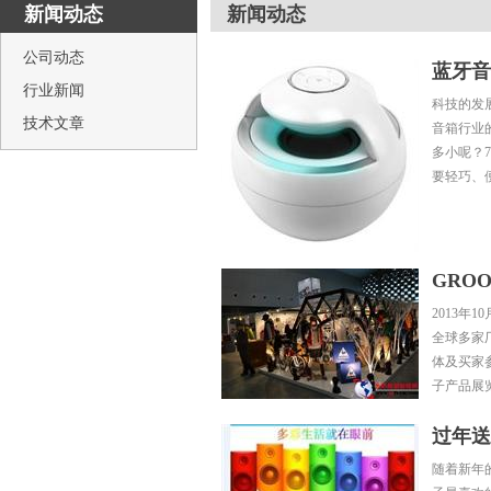
新闻动态
新闻动态
公司动态
蓝牙音
行业新闻
科技的发
技术文章
音箱行业
多小呢？
要轻巧、
GRO
2013年
全球多家
体及买家参
子产品展
过年送
随着新年