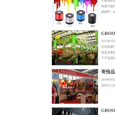
子最喜欢
有插卡版
保材料，
GRO
2013年
全球多家
体及买家参
子产品展
哥悟品
2014
业内人士
GRO